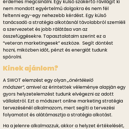
érdemes megcsinálni. Egy külső szakértő rávilágít ki
nem mondott egyértelmű dolgokra és nem fél
feltenni egy-egy nehezebb kérdést. Egy külső
tanácsadó a stratégia alkotásnál távolabbról szemléli
a szervezetet és jobb rálátása van az
összefüggésekre. Tapasztalataim szerint ez a
“veteran marketingesek” eszköze. Segít döntést
hozni, miközben időt, pénzt és energiát tudunk
spórolni.
Kinek ajánlom?
A SWOT elemzést egy olyan
„önértékelő
módszer“,
amivel az érintettek véleménye alapján egy
gyors helyzetelemzést tudunk elvégezni az adott
vállalatról. Ezt a módszert online marketing stratégia
tervezésénél alkalmazom, mert segíti a tervezési
folyamatot és alátámasztja a stratégia alkotást.
Ha a jelenre alkalmazzuk, akkor a helyzet értékelését,