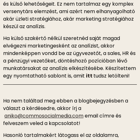
és külső lehetőségeit. Ez nem tartalmaz egy komplex
versenytárs elemzést, ami azért nem elhanyagolható
akár üzleti stratégiához, akár marketing stratégiához
készül az analízis.
Ha külső szakértő nélkül szeretnéd saját magad
elvégezni marketingesként az analízist, akkor
mindenképpen vondd be az ügyvezetőt, a sales, HR és
a pénzügyi vezetőket, döntéshozó pozícióban lévő
munkatársakat az analízis elkészítésébe. Készítettem
egy nyomtatható sablont is, amit
itt
tudsz letölteni!
Ha nem találtad meg ebben a blogbejegyzésben a
választ a kérdésedre, akkor írj a
aniko@commosocialmedia.com
email címre és
felveszem veled a kapcsolatot!
Hasonló tartalmakért látogass el az oldalamra,